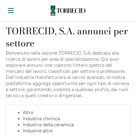
TORRECID, S.A. annunci per
Home
settore
Offerte
Benvenuto nella sezione TORRECID, S.A. dedicata alla
ricerca di lavoro per area di specializzazione. Qui puoi
esplorare annunci che coprono l'intero spettro del
mercato del lavoro, classificati per settore e professione.
di
Carica
Dall'industria manifatturiera ai servizi avanzati, la nostra
piattaforma aggrega opportunità per ogni tipo di carriera
e settore, garantendo visibilità a qualsiasi profilo, dai ruoli
lavoro
il
Login
tecnici a quelli creativi o dirigenziali.
Altro
CV
Lingua
Industria chimica
Industria della ceramica
Industrie altre