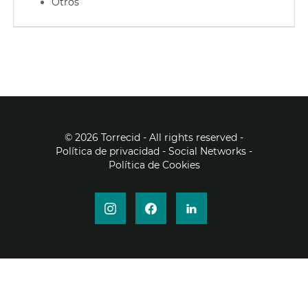
EN
Otros
FR
IT
©
2026 Torrecid - All rights reserved
-
DE
Política de privacidad
- Social Networks
-
Política de Cookies
ES
PT