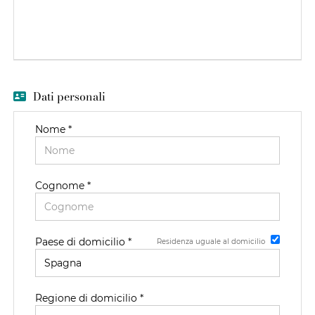
EN
FR
Dati personali
IT
Nome *
DE
Cognome *
ES
Paese di domicilio *
Residenza uguale al domicilio
PT
Regione di domicilio *