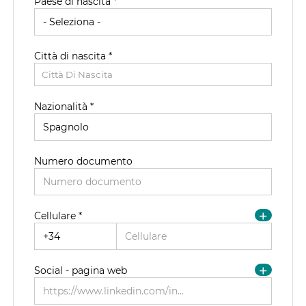
Paese di nascita *
CAP/NAP di residenza
Città di nascita *
Città di residenza
Città Di Nascita
Città Di Residenza
Nazionalità *
Indirizzo di residenza
Numero documento
Cellulare *
Social - pagina web