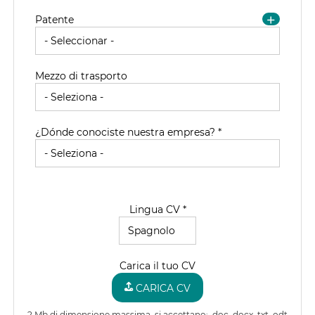
Patente
Mezzo di trasporto
¿Dónde conociste nuestra empresa? *
Lingua CV *
Carica il tuo CV
CARICA CV
2 Mb di dimensione massima, si accettano: .doc .docx .txt .odt