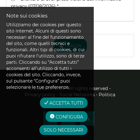
privacy (07/08/2026) *
Note sui cookies
Utilizziamo dei cookies per questo
sito internet. Alcuni di questi sono
necessari al fine del funzionamento
del sito, come quelli tecnici e
SALVA
funzionali. Altri tipi di cookies, di cui
puoi rifiutare l’utilizzo, sono di terze
parti. Cliccando su “Accetta tutti”
acconsenti all’utilizzo di tutti i
cookies del sito. Cliccando, invece,
sul pulsante “Configura” puoi
selezionare le tue preferenze.
©
2026 Torrecid - All rights reserved
-
Privacy policy
- Social Networks
- Politica
sui cookies
ACCETTA TUTTI
CONFIGURA
SOLO NECESSARI