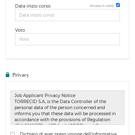
Data inizio corso
Ancora in corso
Data di rilascio del titolo
Voto
Privacy
Dichiaro di aver preso visione dell’informativa