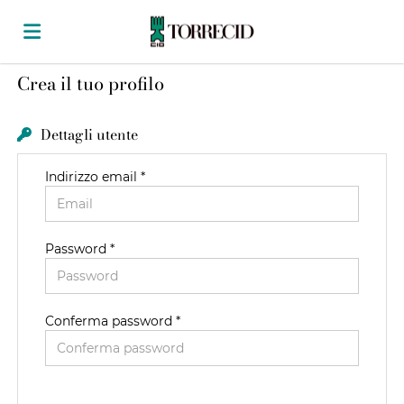
Crea il tuo profilo
Home
Dettagli utente
Offerte
Indirizzo email *
di
Carica
Password *
lavoro
il
Login
Conferma password *
CV
Lingua