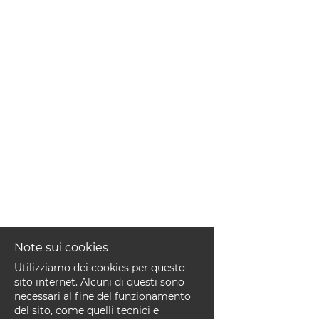
EN
FR
IT
DE
ES
PT
Note sui cookies
Utilizziamo dei cookies per questo
sito internet. Alcuni di questi sono
necessari al fine del funzionamento
del sito, come quelli tecnici e