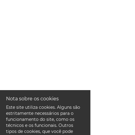
EN
FR
IT
DE
ES
Nota sobre os cookies
PT
Este site utiliza cookies. Alguns são
estritamente necessários para o
funcionamento do site, como os
técnicos e os funcionais. Outros
tipos de cookies, que você pode