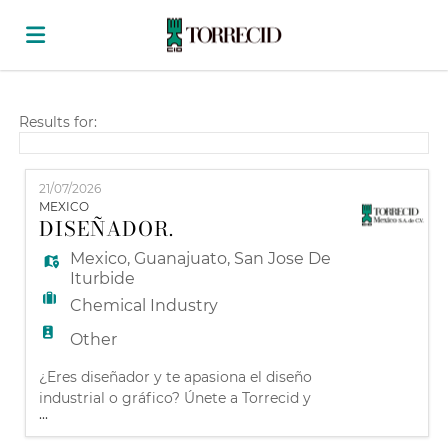
Home
Results for:
Job
21/07/2026
MEXICO
DISEÑADOR.
list
Upload
Mexico
,
Guanajuato
,
San Jose De
Iturbide
Chemical Industry
your
Login
Other
¿Eres diseñador y te apasiona el diseño
CV
Language
industrial o gráfico? Únete a Torrecid y
...
desarrolla tu talento en una empresa
multinacional. ¡Este es tu momento!