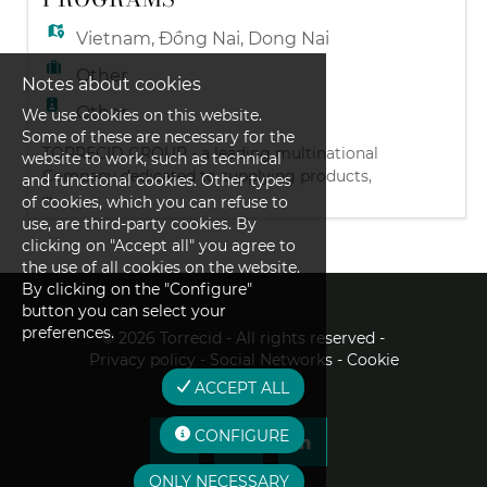
e Contadores; • D
Vietnam
,
Ðồng Nai
,
Dong Nai
Other
Notes about cookies
Other
We use cookies on this website.
Some of these are necessary for the
TORRECID GROUP - a leading multinational
website to work, such as technical
Company dedicated to supplying products,
and functional cookies. Other types
...
services, solutions and future trends to the
of cookies, which you can refuse to
Ceramics and Glass sectors, with
use, are third-party cookies. By
subsidiaries in 29 countries and customers
clicking on "Accept all" you agree to
the use of all cookies on the website.
in more than 130, with headquarters in
By clicking on the "Configure"
Alcora - Castellón, Spain TORRECID
button you can select your
VIETNAM is a subsidiary established in
preferences.
January 2010 to get closer to ou
©
2026 Torrecid - All rights reserved
-
Privacy policy
- Social Networks
- Cookie
policy
ACCEPT ALL
CONFIGURE
ONLY NECESSARY