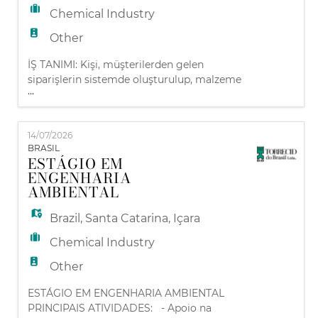
Chemical Industry
Other
İŞ TANIMI: Kişi, müşterilerden gelen
siparişlerin sistemde oluşturulup, malzeme
...
temin aşamalarının takibini sağlayıp,
dokümantasyon sürecini organize ederek
raporlama yapılmasını sağlayacaktır.
14/07/2026
GÖREV & SORUMLULUKLAR: - Gelen
BRASIL
siparişlerin ve sipariş teslim tarihlerinin
ESTÁGIO EM
takibinin yapılması, - Güncel stok
ENGENHARIA
durumunun takibinin yapılması, - Gün son
AMBIENTAL
Brazil
,
Santa Catarina
,
Içara
Chemical Industry
Other
ESTÁGIO EM ENGENHARIA AMBIENTAL
PRINCIPAIS ATIVIDADES: - Apoio na