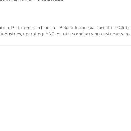
ation: PT Torrecid Indonesia – Bekasi, Indonesia Part of the Glo
s industries, operating in 29 countries and serving customers in o
jor ceramic manufacturers since 1995. We