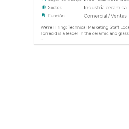
Sector:
Industria cerámica
Función:
Comercial / Ventas
We're Hiring: Technical Marketing Staff Loc
Torrecid is a leader in the ceramic and glas
...
we've been a key innovation partner to ma