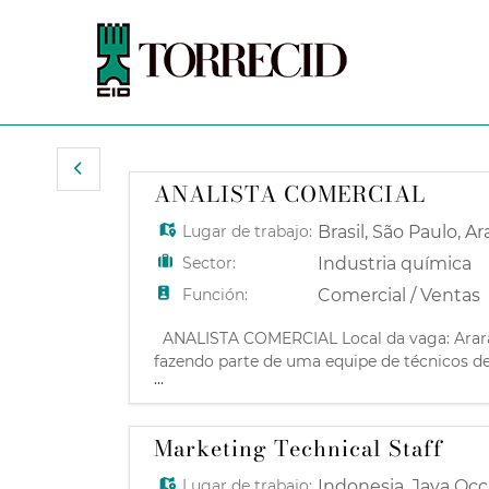
ANALISTA COMERCIAL
Lugar de trabajo:
Brasil
,
São Paulo
,
Ar
Sector:
Industria química
Función:
Comercial / Ventas
ANALISTA COMERCIAL Local da vaga: Araras
fazendo parte de uma equipe de técnicos de
...
tendências futuras em produtos, processos 
Marketing Technical Staff
Lugar de trabajo:
Indonesia
,
Java Occ