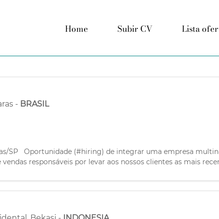
Home
Subir CV
Lista ofer
aras
-
BRASIL
/SP Oportunidade (#hiring) de integrar uma empresa multinaci
 vendas responsáveis por levar aos nossos clientes as mais rece
e serviços. Você terá a chance de compartilhar experiências
idental
,
Bekasi
-
INDONESIA