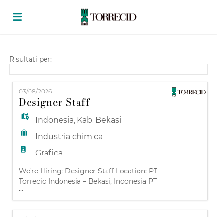
Home
Risultati per:
Offerte
03/08/2026
Designer Staff
di
Carica
Indonesia
,
Kab. Bekasi
Industria chimica
lavoro
il
Login
Grafica
We’re Hiring: Designer Staff Location: PT
Torrecid Indonesia – Bekasi, Indonesia PT
CV
Lingua
...
Torrecid Indonesia – Tandes-Surabaya,
Indonesia Part of the Global Torrecid Group
Torrecid is a leader in the ceramic and