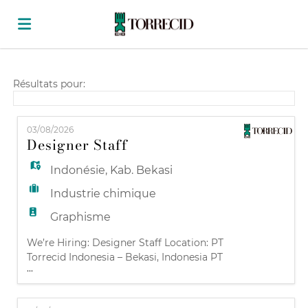
Accueil
Résultats pour:
Emplois
03/08/2026
Designer Staff
Déposez
Indonésie
,
Kab. Bekasi
Industrie chimique
votre
Connexion
Graphisme
We’re Hiring: Designer Staff Location: PT
Torrecid Indonesia – Bekasi, Indonesia PT
CV
Langue
...
Torrecid Indonesia – Tandes-Surabaya,
Indonesia Part of the Global Torrecid Group
Torrecid is a leader in the ceramic and