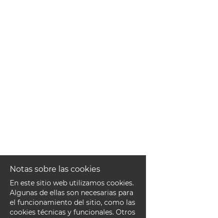
EN
FR
IT
DE
ES
PT
Notas sobre las cookies
En este sitio web utilizamos cookies.
Algunas de ellas son necesarias para
el funcionamiento del sitio, como las
cookies técnicas y funcionales. Otros