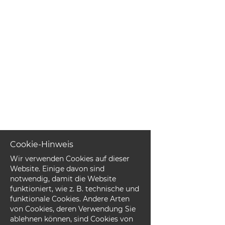
EN
FR
IT
DE
ES
Cookie-Hinweis
Wir verwenden Cookies auf dieser
Website. Einige davon sind
PT
notwendig, damit die Website
funktioniert, wie z. B. technische und
funktionale Cookies. Andere Arten
von Cookies, deren Verwendung Sie
ablehnen können, sind Cookies von