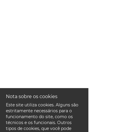
EN
FR
IT
DE
ES
Nota sobre os cookies
PT
Este site utiliza cookies. Alguns são
estritamente necessários para o
funcionamento do site, como os
técnicos e os funcionais. Outros
tipos de cookies, que você pode