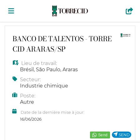
Accueil
BANCO DE TALENTOS - TORRE
CID ARARAS/SP
Emplois
Lieu de travail:
Brésil
,
São Paulo
,
Araras
Déposez
Secteur:
Industrie chimique
Poste:
votre
Connexion
Autre
Date de la dernière mise à jour:
CV
Langue
16/06/2026
SEND