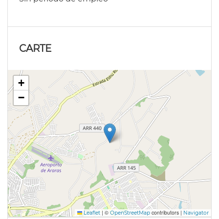
CARTE
+
−
|
©
contributors |
Leaflet
OpenStreetMap
Navigator