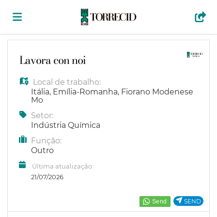
Página
Lavora con noi
Local de trabalho:
inicial
Ofertas
Itália
,
Emília-Romanha
,
Fiorano Modenese
Mo
Setor:
de
Regista-
Indústria Química
Função:
emprego
te
Iniciar
Outro
Última atualização:
21/07/2026
sessão
Língua
SEND