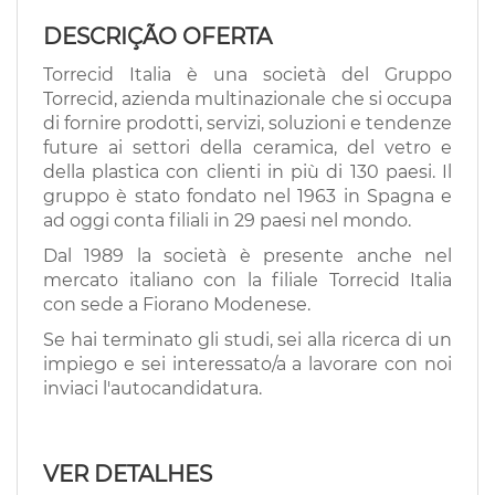
EN
DESCRIÇÃO OFERTA
Torrecid Italia è una società del Gruppo
FR
Torrecid, azienda multinazionale che si occupa
di fornire prodotti, servizi, soluzioni e tendenze
future ai settori della ceramica, del vetro e
IT
della plastica con clienti in più di 130 paesi. Il
gruppo è stato fondato nel 1963 in Spagna e
ad oggi conta filiali in 29 paesi nel mondo.
DE
Dal 1989 la società è presente anche nel
mercato italiano con la filiale Torrecid Italia
con sede a Fiorano Modenese.
ES
Se hai terminato gli studi, sei alla ricerca di un
impiego e sei interessato/a a lavorare con noi
PT
inviaci l'autocandidatura.
VER DETALHES