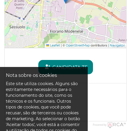
|
©
contributors |
Leaflet
OpenStreetMap
Navigator
CANDIDATA-TE
Nota sobre os cookies
Este site utiliza cookies. Alguns são
Ou
estritamente necessários para o
funcionamento do site, como os
técnicos e os funcionais. Outros
tipos de cookies, que você pode
recusar, são de terceiros ou cookies
de marketing. Ao selecionar o botão
'Aceitar todos', você está a consentir
Powered by
a utilização de todos os cookies do